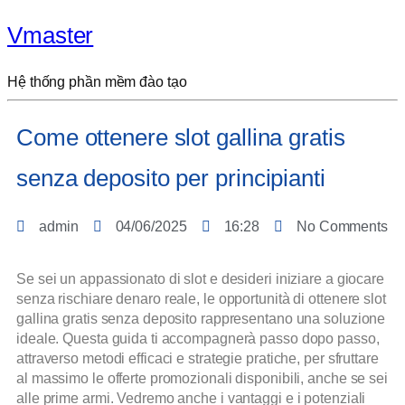
Vmaster
Hệ thống phần mềm đào tạo
Come ottenere slot gallina gratis
senza deposito per principianti
admin
04/06/2025
16:28
No Comments
Se sei un appassionato di slot e desideri iniziare a giocare
senza rischiare denaro reale, le opportunità di ottenere slot
gallina gratis senza deposito rappresentano una soluzione
ideale. Questa guida ti accompagnerà passo dopo passo,
attraverso metodi efficaci e strategie pratiche, per sfruttare
al massimo le offerte promozionali disponibili, anche se sei
alle prime armi. Vedremo anche i vantaggi e i potenziali