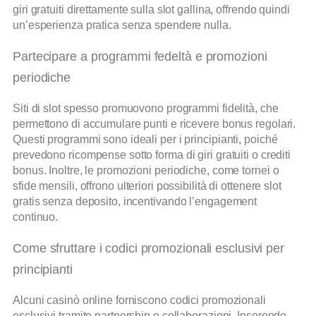
giri gratuiti direttamente sulla slot gallina, offrendo quindi
un’esperienza pratica senza spendere nulla.
Partecipare a programmi fedeltà e promozioni
periodiche
Siti di slot spesso promuovono programmi fidelità, che
permettono di accumulare punti e ricevere bonus regolari.
Questi programmi sono ideali per i principianti, poiché
prevedono ricompense sotto forma di giri gratuiti o crediti
bonus. Inoltre, le promozioni periodiche, come tornei o
sfide mensili, offrono ulteriori possibilità di ottenere slot
gratis senza deposito, incentivando l’engagement
continuo.
Come sfruttare i codici promozionali esclusivi per
principianti
Alcuni casinò online forniscono codici promozionali
esclusivi tramite partnership o collaborazioni. Inserendo