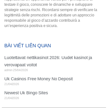
testare il gioco, conoscere le dinamiche e sviluppare
strategie senza rischi. Ricordarsi sempre di verificare la
legittimità delle promozioni e di adottare un approccio
responsabile al gioco d’azzardo contribuirà a
un’esperienza positiva e sicura.
BÀI VIẾT LIÊN QUAN
Luotettavat nettikasinot 2026: Uudet kasinot ja
verovapaat voitot
admin
25/04/2026
Uk Casinos Free Money No Deposit
21/04/2026
Newest Uk Bingo Sites
21/04/2026