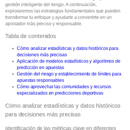
gestión inteligente del riesgo. A continuación,
exploraremos las estrategias fundamentales que pueden
transformar tu enfoque y ayudarte a convertirte en un
apostador más preciso y responsable.
Tabla de contenidos
Cómo analizar estadísticas y datos históricos para
decisiones más precisas
Aplicación de modelos estadísticos y algoritmos de
predicción en apuestas
Gestión del riesgo y establecimiento de límites para
apuestas responsables
Cómo aprovechar las comunidades y recursos
especializados en predicciones deportivas
Cómo analizar estadísticas y datos históricos
para decisiones más precisas
Identificación de las métricas clave en diferentes