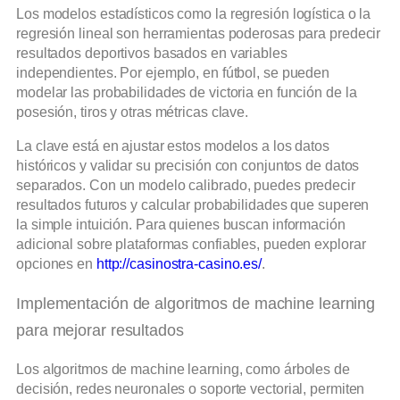
Los modelos estadísticos como la regresión logística o la
regresión lineal son herramientas poderosas para predecir
resultados deportivos basados en variables
independientes. Por ejemplo, en fútbol, se pueden
modelar las probabilidades de victoria en función de la
posesión, tiros y otras métricas clave.
La clave está en ajustar estos modelos a los datos
históricos y validar su precisión con conjuntos de datos
separados. Con un modelo calibrado, puedes predecir
resultados futuros y calcular probabilidades que superen
la simple intuición. Para quienes buscan información
adicional sobre plataformas confiables, pueden explorar
opciones en
http://casinostra-casino.es/
.
Implementación de algoritmos de machine learning
para mejorar resultados
Los algoritmos de machine learning, como árboles de
decisión, redes neuronales o soporte vectorial, permiten