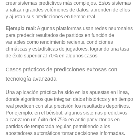
crear sistemas predictivos más complejos. Estos sistemas
analizan grandes volúmenes de datos, aprenden de ellos
y ajustan sus predicciones en tiempo real.
Ejemplo real:
Algunas plataformas usan redes neuronales
para predecir resultados de partidos en función de
variables como rendimiento reciente, condiciones
climáticas y estadísticas de jugadores, logrando una tasa
de éxito superior al 70% en algunos casos.
Casos prácticos de predicciones exitosas con
tecnología avanzada
Una aplicación práctica ha sido en las apuestas en línea,
donde algoritmos que integran datos históricos y en tiempo
real predicen con alta precisión los resultados deportivos.
Por ejemplo, en el béisbol, algunos sistemas predictivos
alcanzaron un éxito del 75% en anticipar victorias en
partidos de temporada regular, permitiendo a los
apostadores automáticos tomar decisiones informadas.