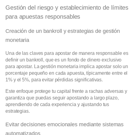
Gestión del riesgo y establecimiento de límites
para apuestas responsables
Creación de un bankroll y estrategias de gestión
monetaria
Una de las claves para apostar de manera responsable es
definir un bankroll, que es un fondo de dinero exclusivo
para apostar. La gestión monetaria implica apostar solo un
porcentaje pequeño en cada apuesta, típicamente entre el
1% y el 5%, para evitar pérdidas significativas.
Este enfoque protege tu capital frente a rachas adversas y
garantiza que puedas seguir apostando a largo plazo,
aprendiendo de cada experiencia y ajustando tus
estrategias.
Evitar decisiones emocionales mediante sistemas
automatizados