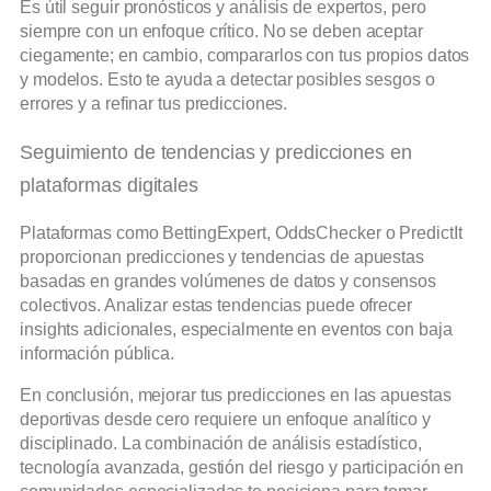
Es útil seguir pronósticos y análisis de expertos, pero
siempre con un enfoque crítico. No se deben aceptar
ciegamente; en cambio, compararlos con tus propios datos
y modelos. Esto te ayuda a detectar posibles sesgos o
errores y a refinar tus predicciones.
Seguimiento de tendencias y predicciones en
plataformas digitales
Plataformas como BettingExpert, OddsChecker o PredictIt
proporcionan predicciones y tendencias de apuestas
basadas en grandes volúmenes de datos y consensos
colectivos. Analizar estas tendencias puede ofrecer
insights adicionales, especialmente en eventos con baja
información pública.
En conclusión, mejorar tus predicciones en las apuestas
deportivas desde cero requiere un enfoque analítico y
disciplinado. La combinación de análisis estadístico,
tecnología avanzada, gestión del riesgo y participación en