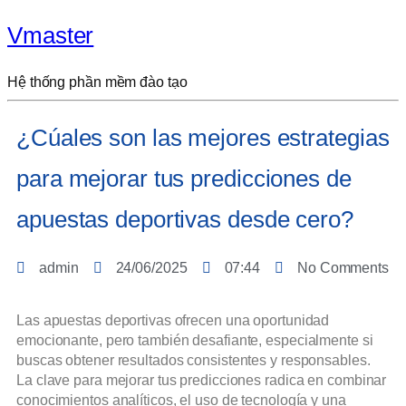
Vmaster
Hệ thống phần mềm đào tạo
¿Cúales son las mejores estrategias
para mejorar tus predicciones de
apuestas deportivas desde cero?
admin
24/06/2025
07:44
No Comments
Las apuestas deportivas ofrecen una oportunidad
emocionante, pero también desafiante, especialmente si
buscas obtener resultados consistentes y responsables.
La clave para mejorar tus predicciones radica en combinar
conocimientos analíticos, el uso de tecnología y una