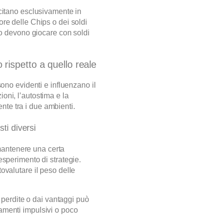
rcitano esclusivamente in
ore delle Chips o dei soldi
ndo devono giocare con soldi
 rispetto a quello reale
sono evidenti e influenzano il
oni, l’autostima e la
te tra i due ambienti.
ti diversi
i mantenere una certa
esperimento di strategie.
ovalutare il peso delle
e perdite o dai vantaggi può
amenti impulsivi o poco