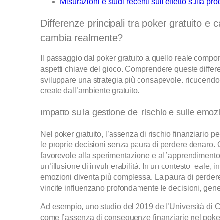
Misurazioni e studi recenti sull’effetto sulla prod
Differenze principali tra poker gratuito e 
cambia realmente?
Il passaggio dal poker gratuito a quello reale comport
aspetti chiave del gioco. Comprendere queste differen
sviluppare una strategia più consapevole, riducendo l’
create dall’ambiente gratuito.
Impatto sulla gestione del rischio e sulle emoz
Nel poker gratuito, l’assenza di rischio finanziario pe
le proprie decisioni senza paura di perdere denaro.
favorevole alla sperimentazione e all’apprendiment
un’illusione di invulnerabilità. In un contesto reale, i
emozioni diventa più complessa. La paura di perdere s
vincite influenzano profondamente le decisioni, gene
Ad esempio, uno studio del 2019 dell’Università di
come l’assenza di conseguenze finanziarie nel poker 