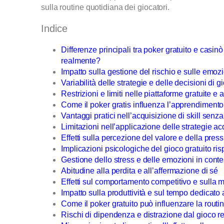
sulla routine quotidiana dei giocatori.
Indice
Differenze principali tra poker gratuito e casin
realmente?
Impatto sulla gestione del rischio e sulle emoz
Variabilità delle strategie e delle decisioni di g
Restrizioni e limiti nelle piattaforme gratuite 
Come il poker gratis influenza l’apprendimento
Vantaggi pratici nell’acquisizione di skill senza 
Limitazioni nell’applicazione delle strategie ac
Effetti sulla percezione del valore e della pres
Implicazioni psicologiche del gioco gratuito ris
Gestione dello stress e delle emozioni in contes
Abitudine alla perdita e all’affermazione di sé
Effetti sul comportamento competitivo e sulla 
Impatto sulla produttività e sul tempo dedicato 
Come il poker gratuito può influenzare la routi
Rischi di dipendenza e distrazione dal gioco r