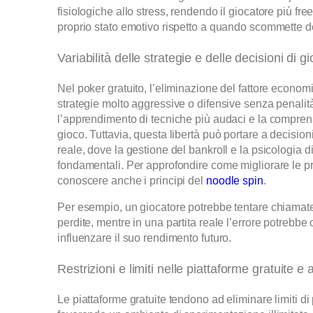
fisiologiche allo stress, rendendo il giocatore più f
proprio stato emotivo rispetto a quando scommette d
Variabilità delle strategie e delle decisioni di g
Nel poker gratuito, l’eliminazione del fattore econo
strategie molto aggressive o difensive senza penalità
l’apprendimento di tecniche più audaci e la compren
gioco. Tuttavia, questa libertà può portare a decisioni
reale, dove la gestione del bankroll e la psicologia 
fondamentali. Per approfondire come migliorare le pro
conoscere anche i principi del
noodle spin
.
Per esempio, un giocatore potrebbe tentare chiamat
perdite, mentre in una partita reale l’errore potrebbe c
influenzare il suo rendimento futuro.
Restrizioni e limiti nelle piattaforme gratuite 
Le piattaforme gratuite tendono ad eliminare limiti di p