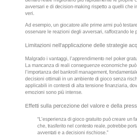
avversari e di decision-making rispetto a quelli che 
veri.
Ad esempio, un giocatore alle prime armi può testare 
osservare le reazioni degli avversari, rafforzando le p
Limitazioni nell’applicazione delle strategie acq
Malgrado i vantaggi, l’apprendimento nel poker gratui
La mancanza di reali conseguenze economiche può p
l’importanza del bankroll management, fondamentale n
decisioni ottimali in un ambiente di gioco senza ris
applicabili in contesti di alta tensione finanziaria, d
emozioni sono più intense.
Effetti sulla percezione del valore e della pres
“L’esperienza di gioco gratuito può creare un f
che, trasferito nel contesto reale, potrebbe po
avventati e a decisioni rischiose.”