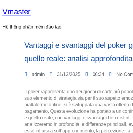
Vmaster
Hệ thống phần mềm đào tạo
Vantaggi e svantaggi del poker gr
quello reale: analisi approfondita
admin
31/12/2025
06:34
No Com
Il poker rappresenta uno dei giochi di carte più popol
suo elemento di strategia sia per il suo aspetto emoz
piattaforme online, si è sviluppata una vasta offerta d
pagamento. Questa evoluzione ha portato a un confront
e quello reale, con vantaggi e svantaggi ben distinti. 
analizzeremo in profondità le differenze principali,
esse influisca sull’apprendimento, la percezione, la s