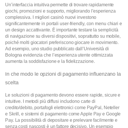
Un’interfaccia intuitiva permette di trovare rapidamente
giochi, promozioni e supporto, migliorando l’esperienza
complessiva. I migliori casinò nuovi investono
significantemente in portali user-friendly, con menu chiari e
un design accattivante. È importante testare la semplicità
di navigazione su diversi dispositivi, soprattutto su mobile,
poiché molti giocatori preferiscono giocare in movimento.
Ad esempio, uno studio pubblicato dall’Università di
Bologna evidenzia che l’esperienza utente ottimizzata
aumenta la soddisfazione e la fidelizzazione.
In che modo le opzioni di pagamento influenzano la
scelta
Le soluzioni di pagamento devono essere rapide, sicure e
intuitive. I metodi più diffusi includono carte di
credito/debito, portafogli elettronici come PayPal, Neteller
e Skrill, e sistemi di pagamento come Apple Pay e Google
Pay. La possibilità di depositare e prelevare facilmente e
senza costi nascosti è un fattore decisivo. Un esempio