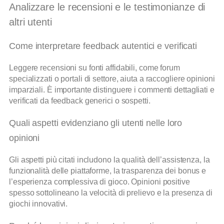
Analizzare le recensioni e le testimonianze di
altri utenti
Come interpretare feedback autentici e verificati
Leggere recensioni su fonti affidabili, come forum
specializzati o portali di settore, aiuta a raccogliere opinioni
imparziali. È importante distinguere i commenti dettagliati e
verificati da feedback generici o sospetti.
Quali aspetti evidenziano gli utenti nelle loro
opinioni
Gli aspetti più citati includono la qualità dell’assistenza, la
funzionalità delle piattaforme, la trasparenza dei bonus e
l’esperienza complessiva di gioco. Opinioni positive
spesso sottolineano la velocità di prelievo e la presenza di
giochi innovativi.