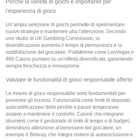
Perché la varietà di giochi è importante per
l’esperienza di gioco
Un’ampia selezione di giochi permette di sperimentare
nuove strategie e mantenere alta l’attenzione. Secondo
uno studio di UK Gambling Commission, la
diversificazione aumenta il tempo di permanenza e la
soddisfazione del giocatore. Piattaforme come LeoVegas o
888 Casino puntano su un’offerta diversificata, garantendo
sempre freschezza e innovazione.
Valutare le funzionalità di gioco responsabile offerte
Le misure di gioco responsabile sono fondamentali per
prevenire gli eccessi. Funzionalità come limiti di deposito,
autocertificazione delle perdite e pause temporanee
aiutano a mantenere il controllo. Casinò che integrano
strumenti come il gestionale di limiti di tempo o di budget,
dimostrano attenzione al benessere del giocatore, un
esempio è Betway, che integra sistemi di autoesclusione e