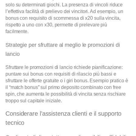
solo su determinati giochi. La presenza di vincoli riduce
l’effettiva facilità di prelievo dei vincitori. Ad esempio, un
bonus con requisito di scommessa di x20 sulla vincita,
rispetto a uno con x30, permette di prelevare più
facilmente.
Strategie per sfruttare al meglio le promozioni di
lancio
Sfruttare le promozioni di lancio richiede pianificazione:
puntare sui bonus con requisiti di rilascio più bassi e
sfruttare le offerte gratuite o i giri bonus. Esempio pratico è
il “match bonus” sul primo deposito combinato con free
spin, che aumenta le possibilità di vincita senza rischiare
troppo sul capitale iniziale.
Considerare l’assistenza clienti e il supporto
tecnico