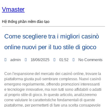
Vmaster
Hệ thống phần mềm đào tạo
Come scegliere tra i migliori casinò
online nuovi per il tuo stile di gioco
admin
18/06/2025
01:52
No Comments
Con l’espansione del mercato dei casinò online, trovare la
piattaforma giusta può sembrare complesso. Nuovi casinò
emergono regolarmente, offrendo promozioni interessanti
e tecnologie innovative, ma non tutti sono affidabili o adatti
al proprio stile di gioco. In questo articolo, analizzeremo
come valutare le caratteristiche fondamentali di queste
piattaforme, per permetterti di fare una scelta consapevole