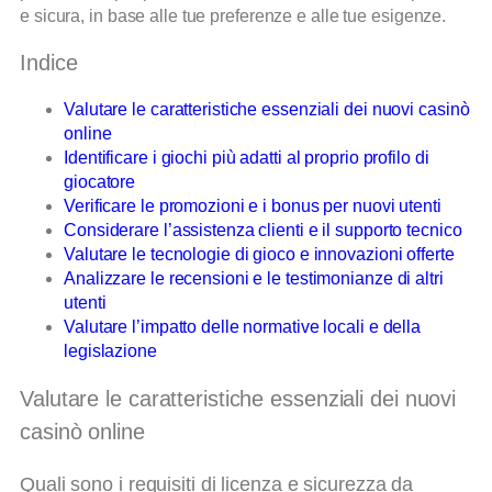
e sicura, in base alle tue preferenze e alle tue esigenze.
Indice
Valutare le caratteristiche essenziali dei nuovi casinò
online
Identificare i giochi più adatti al proprio profilo di
giocatore
Verificare le promozioni e i bonus per nuovi utenti
Considerare l’assistenza clienti e il supporto tecnico
Valutare le tecnologie di gioco e innovazioni offerte
Analizzare le recensioni e le testimonianze di altri
utenti
Valutare l’impatto delle normative locali e della
legislazione
Valutare le caratteristiche essenziali dei nuovi
casinò online
Quali sono i requisiti di licenza e sicurezza da