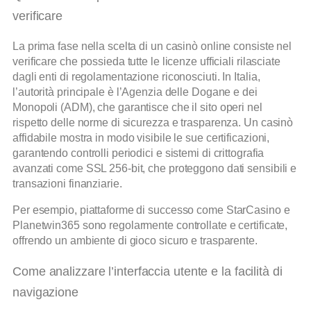
verificare
La prima fase nella scelta di un casinò online consiste nel
verificare che possieda tutte le licenze ufficiali rilasciate
dagli enti di regolamentazione riconosciuti. In Italia,
l’autorità principale è l’Agenzia delle Dogane e dei
Monopoli (ADM), che garantisce che il sito operi nel
rispetto delle norme di sicurezza e trasparenza. Un casinò
affidabile mostra in modo visibile le sue certificazioni,
garantendo controlli periodici e sistemi di crittografia
avanzati come SSL 256-bit, che proteggono dati sensibili e
transazioni finanziarie.
Per esempio, piattaforme di successo come StarCasino e
Planetwin365 sono regolarmente controllate e certificate,
offrendo un ambiente di gioco sicuro e trasparente.
Come analizzare l’interfaccia utente e la facilità di
navigazione