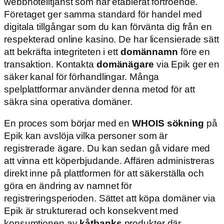
webbhotelltjänst som har etablerat förtroende.
Företaget ger samma standard för handel med
digitala tillgångar som du kan förvänta dig från en
respekterad online kasino. De har licensierade sätt
att bekräfta integriteten i ett
domännamn
före en
transaktion. Kontakta
domänägare
via Epik ger en
säker kanal för förhandlingar. Många
spelplattformar använder denna metod för att
säkra sina operativa domäner.
En proces som börjar med en
WHOIS sökning
på
Epik kan avslöja vilka personer som är
registrerade ägare. Du kan sedan gå vidare med
att vinna ett köperbjudande. Affären administreras
direkt inne på plattformen för att säkerställa och
göra en ändring av namnet för
registreringsperioden. Sättet att köpa domäner via
Epik är strukturerad och konsekvent med
konsumtionen av
kåtbanks
produkter där