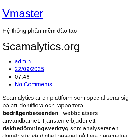
Vmaster
Hệ thống phần mềm đào tạo
Scamalytics.org
admin
22/09/2025
07:46
No Comments
Scamalytics är en plattform som specialiserar sig
på att identifiera och rapportera
bedrägeribeteenden
i webbplatsers
användbarhet. Tjänsten erbjuder ett
riskbedömningsverktyg
som analyserar en
domäns trovärdighet baserat på flera parametrar.