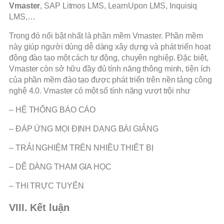
Vmaster
, SAP Litmos LMS, LearnUpon LMS, Inquisiq
LMS,…
Trong đó nổi bật nhất là phần mềm Vmaster. Phần mềm
này giúp người dùng dễ dàng xây dựng và phát triển hoạt
động đào tạo một cách tự động, chuyên nghiệp. Đặc biệt,
Vmaster còn sở hữu đầy đủ tính năng thông minh, tiện ích
của phần mềm đào tạo được phát triển trên nền tảng công
nghệ 4.0. Vmaster có một số tính năng vượt trội như
– HỆ THỐNG BÁO CÁO
– ĐÁP ỨNG MỌI ĐỊNH DẠNG BÀI GIẢNG
– TRẢI NGHIỆM TRÊN NHIỀU THIẾT BỊ
– DỄ DÀNG THAM GIA HỌC
– THI TRỰC TUYẾN
VIII. Kết luận