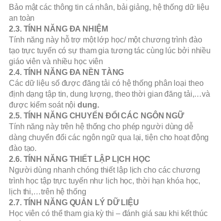
Bảo mật các thông tin cá nhân, bải giảng, hệ thống dữ liệu
an toàn
2.3. TÍNH NĂNG ĐA NHIỆM
Tính năng này hỗ trợ một lớp học/ một chương trình đào
tạo trực tuyến có sự tham gia tương tác cùng lúc bởi nhiều
giáo viên và nhiều học viên
2.4. TÍNH NĂNG ĐA NỀN TÀNG
Các dữ liệu số được đăng tải có hệ thống phân loại theo
định dạng tập tin, dung lượng, theo thời gian đăng tải,…và
được kiểm soát nội
dung.
2.5. TÍNH NĂNG CHUYỂN ĐỔI CÁC NGÔN NGỮ
Tính năng này trên hệ thống cho phép người dùng dễ
dàng chuyển đổi các ngôn ngữ qua lại, tiện cho hoạt động
đào tạo.
2.6. TÍNH NĂNG THIẾT LẬP LỊCH HỌC
Người dùng nhanh chóng thiết lập lịch cho các chương
trình học tập trực tuyến như lịch học, thời hạn khóa học,
lịch thi,…trên hệ thống
2.7. TÍNH NĂNG QUẢN LÝ DỮ LIỆU
Học viên có thể tham gia kỳ thi – đánh giá sau khi kết thúc